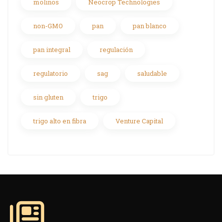
molinos
Neocrop Technologies
non-GMO
pan
pan blanco
pan integral
regulación
regulatorio
sag
saludable
sin gluten
trigo
trigo alto en fibra
Venture Capital