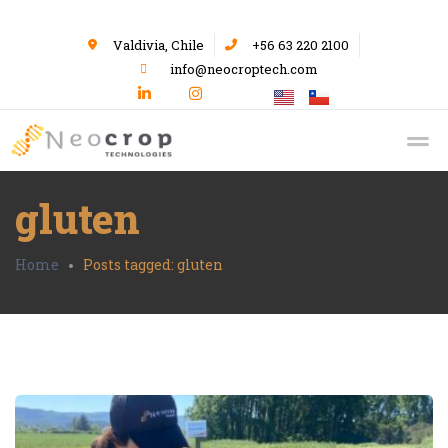
Valdivia, Chile
+56 63 220 2100
info@neocroptech.com
gluten
Home
Posts tagged: gluten