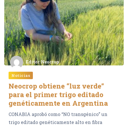
Editor Neocrop
Noticias
Neocrop obtiene “luz verde”
para el primer trigo editado
genéticamente en Argentina
CONABIA aprobó como “NO transgénico” un
trigo editado genéticamente alto en fibra