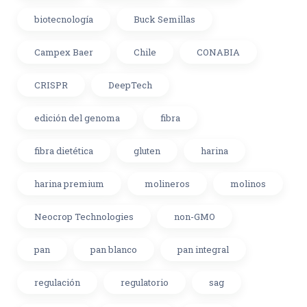
biotecnología
Buck Semillas
Campex Baer
Chile
CONABIA
CRISPR
DeepTech
edición del genoma
fibra
fibra dietética
gluten
harina
harina premium
molineros
molinos
Neocrop Technologies
non-GMO
pan
pan blanco
pan integral
regulación
regulatorio
sag