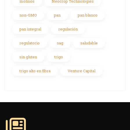
molinos
Neocrop Technologies
non-GMO
pan
pan blanco
pan integral
regulación
regulatorio
sag
saludable
sin gluten
trigo
trigo alto en fibra
Venture Capital